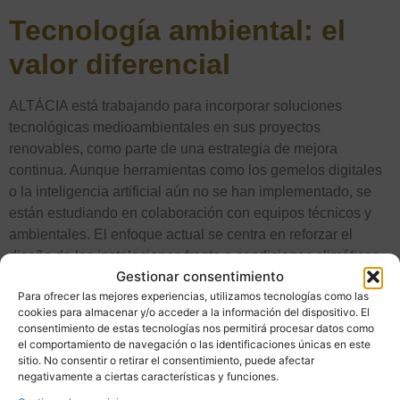
Tecnología ambiental: el
valor diferencial
ALTÁCIA está trabajando para incorporar soluciones
tecnológicas medioambientales en sus proyectos
renovables, como parte de una estrategia de mejora
continua. Aunque herramientas como los gemelos digitales
o la inteligencia artificial aún no se han implementado, se
están estudiando en colaboración con equipos técnicos y
ambientales. El enfoque actual se centra en reforzar el
diseño de las instalaciones frente a condiciones climáticas
Gestionar consentimiento
extremas, mejorar la integración paisajística y reducir el
Para ofrecer las mejores experiencias, utilizamos tecnologías como las
impacto sobre la biodiversidad. Esta línea de trabajo refleja
cookies para almacenar y/o acceder a la información del dispositivo. El
el compromiso del promotor con la innovación responsable
consentimiento de estas tecnologías nos permitirá procesar datos como
y con los principios de sostenibilidad que guían el desarrollo
el comportamiento de navegación o las identificaciones únicas en este
sitio. No consentir o retirar el consentimiento, puede afectar
de sus proyectos.
negativamente a ciertas características y funciones.