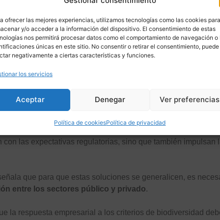
Gestionar consentimiento
ciativas no solo se limitan a proteger especies, sino que busc
a ofrecer las mejores experiencias, utilizamos tecnologías como las cookies par
acenar y/o acceder a la información del dispositivo. El consentimiento de estas
ión ecológica, donde las empresas colaboran con investigadores
nologías nos permitirá procesar datos como el comportamiento de navegación o 
ntificaciones únicas en este sitio. No consentir o retirar el consentimiento, puede
e los ecosistemas y asegurar la sostenibilidad de los recursos na
ctar negativamente a ciertas características y funciones.
restales sostenibles
son algunos ejemplos de iniciativas empr
 biodiversidad.
tionar los servicios
n un ejemplo claro de cómo las empresas deben integrar criter
Aceptar
Denegar
Ver preferencias
proyectos, contando para ello con expertos en la materia.
Política de cookies
Política de privacidad
resiliencia ecológica
, como el uso de tecnologías de monitoreo 
 con las expectativas regulatorias, sino que también impulsan l
 señala que para que estas soluciones se generalicen, es neces
n entre los sectores público y privado
.
ue la respuesta empresarial a los criterios de biodiversidad deb