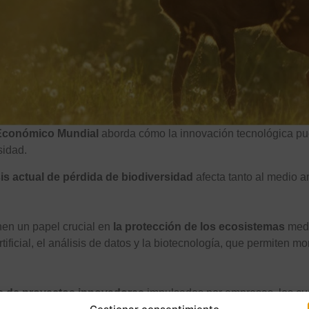
Económico Mundial
aborda cómo la innovación tecnológica p
sidad.
isis actual de pérdida de biodiversidad
afecta tanto al medio 
nen un papel crucial en
la protección de los ecosistemas
medi
ificial, el análisis de datos y la biotecnología, que permiten mon
s de proyectos innovadores
impulsados por empresas, los cua