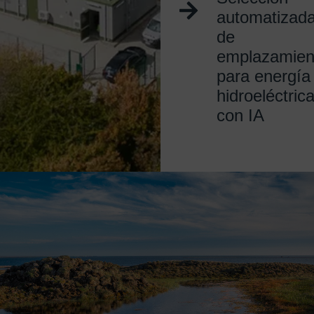
automatizad
de
emplazamien
para energía
hidroeléctric
con IA