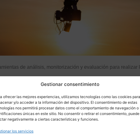
entas de análisis, monitorización y evaluación para realizar 
Gestionar consentimiento
ía
ARCGIS
, que a través de
vuelos de Dron
, realiza un riguros
e emplazamientos potencialmente viables, desde la vertiente, t
a ofrecer las mejores experiencias, utilizamos tecnologías como las cookies par
acenar y/o acceder a la información del dispositivo. El consentimiento de estas
nologías nos permitirá procesar datos como el comportamiento de navegación o 
ión de inteligencia artificial geoespacial (IA)
para construir “
ntificaciones únicas en este sitio. No consentir o retirar el consentimiento, puede
ctar negativamente a ciertas características y funciones.
itales de los ecosistemas
para ayudar a nuestros clientes a la
les que asolan su territorio.
Dichas soluciones son el resultado
tionar los servicios
ar la transición hacia una economía circular y regenerativa.