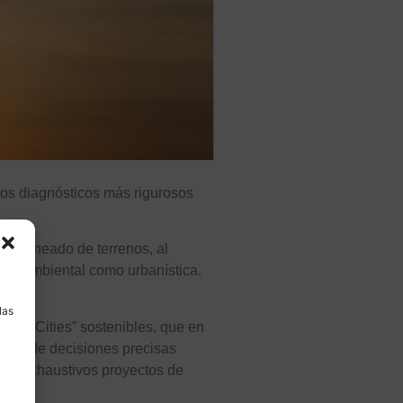
los diagnósticos más rigurosos
o escaneado de terrenos, al
anto ambiental como urbanística.
a
las
Smart Cities” sostenibles, que en
 toma de decisiones precisas
 de exhaustivos proyectos de