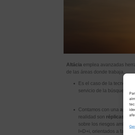
Altácia
emplea avanzadas herrami
de las áreas donde trabaja.
Es el caso de la tecnolog
servicio de la búsqueda d
Par
alm
tec
Contamos con una
aplicac
ide
afe
realidad son
réplicas dig
sobre los riesgos ambienta
Ges
I+D+i, orientados a facilit