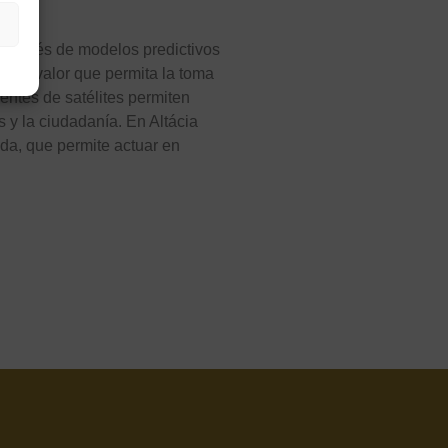
a través de modelos predictivos
n de valor que permita la toma
entes de satélites permiten
 y la ciudadanía. En Altácia
ada, que permite actuar en