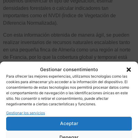
podemos diferenciar el tipo de vegetación, estimar
densidades forestales o calcular indicadores tan
importantes como el NVDI (Índice de Vegetación de
Diferencia Normalizada).
Con esta información obtenida de manera ágil, se pueden
realizar inventarios de recursos naturales escalables tanto
en una pequeña finca de Almería como una región al norte
de Francia, por lo que la cobertura global y temporal está
asegurada
Gestionar consentimiento
Reconocimiento de
Para ofrecer las mejores experiencias, utilizamos tecnologías como las
cookies para almacenar y/o acceder a la información del dispositivo. El
especies forestales con
consentimiento de estas tecnologías nos permitirá procesar datos como
el comportamiento de navegación o las identificaciones únicas en este
sitio. No consentir o retirar el consentimiento, puede afectar
teledetección
negativamente a ciertas características y funciones.
Gestionar los servicios
Uno de los grandes retos en la gestión forestal es identificar
Aceptar
especies con precisión.
A partir de muestreos que realiza en el equipo
Denegar