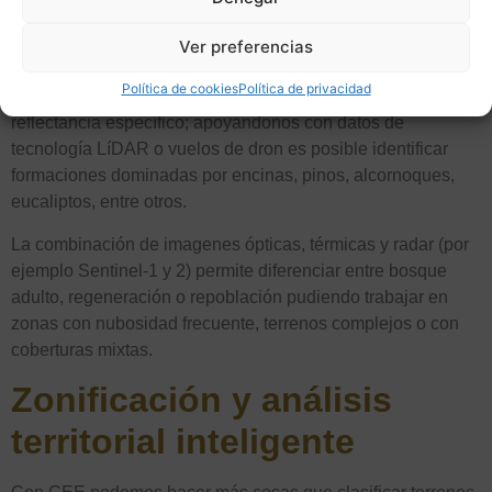
multidisciplinar de Altacia se puede comenzar este
inventario. Posteriormente es posible realizar una
Ver preferencias
clasificación espectral que permita distinguir muchas
Política de cookies
Política de privacidad
especies o grupos funcionales mediante patrones de
reflectancia específico; apoyándonos con datos de
tecnología LíDAR o vuelos de dron es posible identificar
formaciones dominadas por encinas, pinos, alcornoques,
eucaliptos, entre otros.
La combinación de imagenes ópticas, térmicas y radar (por
ejemplo Sentinel-1 y 2) permite diferenciar entre bosque
adulto, regeneración o repoblación pudiendo trabajar en
zonas con nubosidad frecuente, terrenos complejos o con
coberturas mixtas.
Zonificación y análisis
territorial inteligente