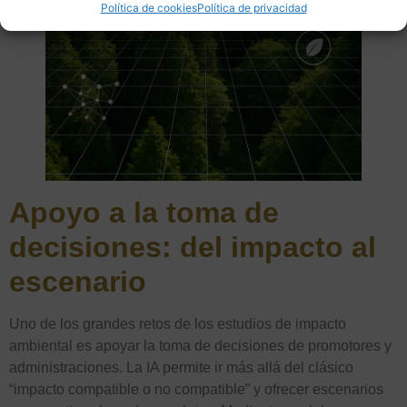
Política de cookies
Política de privacidad
Apoyo a la toma de
decisiones: del impacto al
escenario
Uno de los grandes retos de los estudios de impacto
ambiental es apoyar la toma de decisiones de promotores y
administraciones. La IA permite ir más allá del clásico
“impacto compatible o no compatible” y ofrecer escenarios