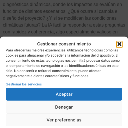
diagnósticos dinámicos, donde los impactos se evalúan en
función de distintos escenarios. ¿Qué ocurre si cambia el
diseño del proyecto? ¿Y si se modifican las condiciones
climáticas futuras? La IA facilita responder a estas preguntas
con rapidez y coherencia, algo especialmente valioso en
fases de estudio de alternativas o de diseño ambiental.
Gestionar consentimiento
Para las empresas de consultoría, esto se traduce en un
Para ofrecer las mejores experiencias, utilizamos tecnologías como las
cookies para almacenar y/o acceder a la información del dispositivo. El
salto cualitativo: informes más claros, mejor argumentados y
consentimiento de estas tecnologías nos permitirá procesar datos como
con mayor capacidad de anticipación. Y, de paso, una
el comportamiento de navegación o las identificaciones únicas en este
ventaja competitiva clara en un mercado donde la
sitio. No consentir o retirar el consentimiento, puede afectar
negativamente a ciertas características y funciones.
innovación ya no es opcional, sino diferencial.
Gestionar los servicios
Aceptar
Denegar
Ver preferencias