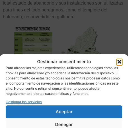
total estado de abandono y sus instalaciones son utilizadas
para fines del todo peregrinos, como el templete del
balneario, reconvertido en gallinero.
Gestionar consentimiento
Para ofrecer las mejores experiencias, utilizamos tecnologías como las
cookies para almacenar y/o acceder a la información del dispositivo. El
consentimiento de estas tecnologías nos permitirá procesar datos como
el comportamiento de navegación o las identificaciones únicas en este
sitio. No consentir o retirar el consentimiento, puede afectar
negativamente a ciertas características y funciones.
Gestionar los servicios
Establecimientos de Agua
Aceptar
de Bebida Embotellada
Denegar