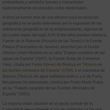
embotellado y veintiséis fuentes y manantiales
tradicionalmente reconocidos como medicinales.
A ellos se suman más de una decena cuya localización
geográfica no se pudo determinar por la vaguedad de las
referencias geográficas de su emplazamiento, algunas de
las cuales datan del siglo XVII. Entre ellos pueden citarse la
Fuente de la Retuerta
(Pezuela de las Torres) o la
Fuente
Pelaya
(Paracuellos de Jarama), descritas por el Doctor
Alfonso Limón Montero en su obra “
Espejo cristalino de las
aguas de España
” (1697); la
Fuente Ácida
de Colmenar
Viejo, citada por
Pedro Gómez de Bedoya en “
Historia de
las fuentes minerales de España
” (1764)
, o el
manantial de
Bayona
(Titulcia), de agua sulfatada sódica, y el de Parla,
ferruginoso bicarbonatado, citados por Pedro María Rubio
en su “
Tratado completo de las Fuentes Minerales de
España
” (1853).
La mayoría están situados en el sector sureste de la
Comunidad, generalmente al pie de vertientes en las que