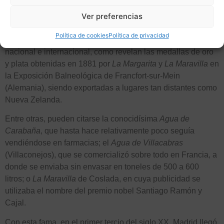
Hacia finales del XIX, las aguas purgantes envasadas
españolas, que contenían mayor cantidad de sulfato de
Ver preferencias
sodio que las europeas, se pusieron de moda, y las de la
Política de cookies
Política de privacidad
Comunidad de Madrid gozaron de especial reconocimiento
nacional e internacional, como revelan las medallas de oro
y plata obtenidas en 1881 por
La Margarita
y
La Maravilla
en
la Exposición Balneológica de Francfort-sur-Mein
(Alemania), siendo exportadas a lugares tan distantes como
Nueva Zelanda.
Entre otras, pueden citarse la conocidísima
Agua de
Carabaña
, que hasta hace relativamente poco seguía
vendiéndose en farmacias; el
Agua de Villacabras
(Villaconejos), que se comercializó sobre todo en Francia, a
donde se enviaba sin envasar en toneles de 500 a 600
litros; o
La Maravilla
de Coslada, en cuya publicidad se
utilizaba el nombre del premio nobel Santiago Ramón y
Cajal.
Con esta fama, en el primer tercio del siglo XX, Madrid llegó