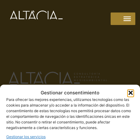
Gestionar consentimiento
Para ofrecer las mejores experiencias, utilizamos tecnologías como las
917 647 489
cookies para almacenar y/o acceder a la información del dispositivo. El
consentimiento de estas tecnologías nos permitirá procesar datos como
info@altacia.com
el comportamiento de navegación o las identificaciones únicas en este
C/ Padre Damián, 40, 2-A, 28036, Madrid
sitio. No consentir o retirar el consentimiento, puede afectar
negativamente a ciertas características y funciones.
C/ Orense 81, planta 1, puerta 2, 28020 Madrid
Gestionar los servicios