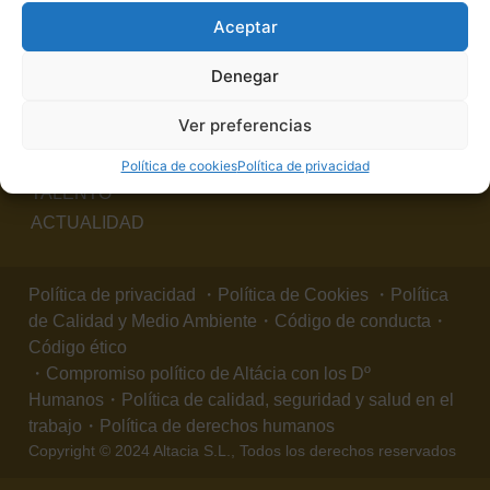
Aceptar
Denegar
SOMOS ALTÁCIA
SECTORES
Ver preferencias
TECNOLOGÍA
PROYECTOS
Política de cookies
Política de privacidad
TALENTO
ACTUALIDAD
Política de privacidad
・
Política de Cookies
・
Política
de Calidad y Medio Ambiente
・
Código de conducta
・
Código ético
・
Compromiso político de Altácia con los Dº
Humanos
・
Política de calidad, seguridad y salud en el
trabajo
・
Política de derechos humanos
Copyright © 2024 Altacia S.L., Todos los derechos reservados