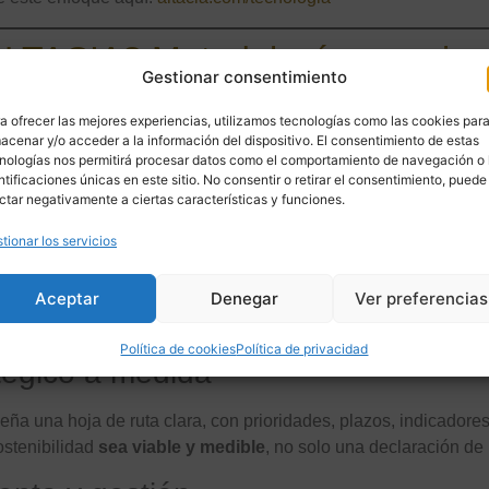
ALTACIA? Metodología y equip
Gestionar consentimiento
do por especialistas en medio ambiente, urbanismo, ingeniería,
a ofrecer las mejores experiencias, utilizamos tecnologías como las cookies par
frecer soluciones adaptadas a cada reto, desde proyectos local
acenar y/o acceder a la información del dispositivo. El consentimiento de estas
nologías nos permitirá procesar datos como el comportamiento de navegación o 
ntificaciones únicas en este sitio. No consentir o retirar el consentimiento, puede
ctar negativamente a ciertas características y funciones.
os:
tionar los servicios
profundo
Aceptar
Denegar
Ver preferencias
LTACIA
analiza la situación de partida en profundidad. Esto pu
imáticos, revisión normativa, etc. Todo desde una mirada riguros
Política de cookies
Política de privacidad
tégico a medida
seña una hoja de ruta clara, con prioridades, plazos, indicadore
sostenibilidad
sea viable y medible
, no solo una declaración de