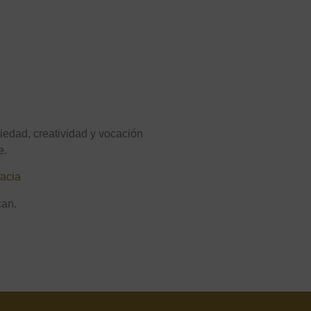
iedad, creatividad y vocación
e.
tacia
can.