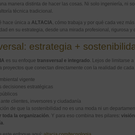
na manera distinta de hacer las cosas. Ni solo ingeniería, ni 
toría técnica tradicional.
ué hace única a
ALTACIA
, cómo trabaja y por qué cada vez más
lidad en su estrategia, desde una mirada profesional, rigurosa y
versal: estrategia + sostenibilid
IA
es su enfoque
transversal e integrado
. Lejos de limitarse a
 proyectos que conectan directamente con la realidad de cada 
ambiental vigente
s decisiones estratégicas
públicos
ante clientes, inversores y ciudadanía
ción de que la sostenibilidad no es una moda ni un departamen
 toda la organización
. Y para eso combina tres pilares:
visión
ía
.
 este enfoque aquí:
altacia.com/tecnologia