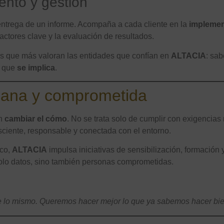
nto y gestión
entrega de un informe. Acompaña a cada cliente en la
implemen
 actores clave y la evaluación de resultados.
es que más valoran las entidades que confían en
ALTACIA
: sa
o que
se implica
.
ana y comprometida
en
cambiar el cómo
. No se trata solo de cumplir con exigencia
sciente, responsable y conectada con el entorno.
ico,
ALTACIA
impulsa iniciativas de sensibilización, formación 
solo datos, sino también personas comprometidas.
 lo mismo. Queremos hacer mejor lo que ya sabemos hacer bie