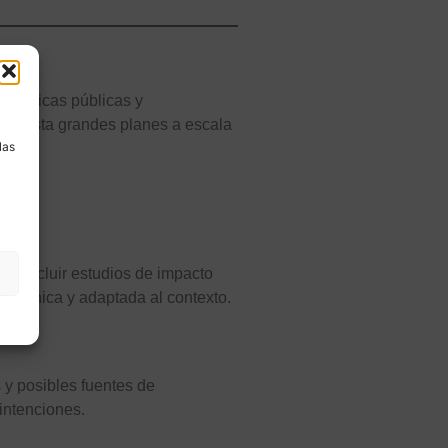
o
 políticas públicas y
a
es hasta grandes planes a escala
las
ede incluir estudios de impacto
a, técnica y adaptada al contexto.
s y posibles fuentes de
 intenciones.