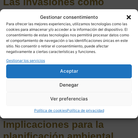
Las invasiones como
reflejo de cambios
Gestionar consentimiento
territoriales
Para ofrecer las mejores experiencias, utilizamos tecnologías como las
cookies para almacenar y/o acceder a la información del dispositivo. El
consentimiento de estas tecnologías nos permitirá procesar datos como
Las especies invasoras tienden a prosperar en territorios
el comportamiento de navegación o las identificaciones únicas en este
sitio. No consentir o retirar el consentimiento, puede afectar
fragmentados, alterados o sometidos a una elevada presión
negativamente a ciertas características y funciones.
humana. Infraestructuras, cambios en los usos del suelo,
Gestionar los servicios
transporte de mercancías y el propio cambio climático
generan escenarios cada vez más favorables para su
Aceptar
llegada y expansión.
Denegar
En este contexto, la aparición de
Vespa orientalis
puede
entenderse como una señal de alerta que va más allá de la
Ver preferencias
especie concreta y apunta a transformaciones más
profundas en el funcionamiento del territorio.
Política de cookies
Política de privacidad
Implicaciones para la
planificación ambiental