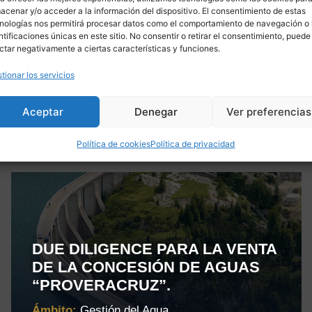
acenar y/o acceder a la información del dispositivo. El consentimiento de estas
ando a cabo la incorporación del Vector Ambien
nologías nos permitirá procesar datos como el comportamiento de navegación o 
s de las instalaciones deportivas y su diseño.
ntificaciones únicas en este sitio. No consentir o retirar el consentimiento, puede
ctar negativamente a ciertas características y funciones.
tionar los servicios
Aceptar
Denegar
Ver preferencias
Política de cookies
Política de privacidad
DUE DILIGENCE PARA LA VENTA
DE LA CONCESIÓN DE AGUAS
“PROVERACRUZ”.
Ámbito:
Gestión del Agua