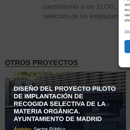
alm
candidaturas a los JJ.OO., llev
tec
selección de los emplazamiento
ide
afe
Ges
OTROS PROYECTOS
DISEÑO DEL PROYECTO PILOTO
DE IMPLANTACIÓN DE
RECOGIDA SELECTIVA DE LA
MATERIA ORGÁNICA.
AYUNTAMIENTO DE MADRID
Ámbito:
Sector Público