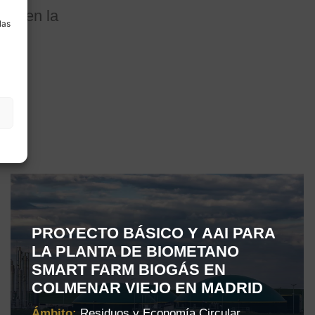
tal en la
las
PROYECTO BÁSICO Y AAI PARA
LA PLANTA DE BIOMETANO
SMART FARM BIOGÁS EN
COLMENAR VIEJO EN MADRID
Ámbito:
Residuos y Economía Circular