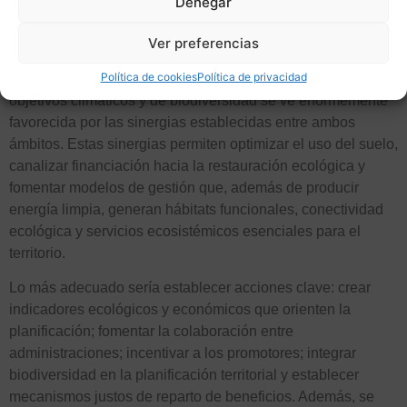
Denegar
Los beneficios potenciales de las estrategias para favorecer
la conservación de la biodiversidad son evidentes, pero si
Ver preferencias
las políticas públicas se acompañan con incentivos
Política de cookies
Política de privacidad
agroambientales, la capacidad de integración de los
objetivos climáticos y de biodiversidad se ve enormemente
favorecida por las sinergias establecidas entre ambos
ámbitos. Estas sinergias permiten optimizar el uso del suelo,
canalizar financiación hacia la restauración ecológica y
fomentar modelos de gestión que, además de producir
energía limpia, generan hábitats funcionales, conectividad
ecológica y servicios ecosistémicos esenciales para el
territorio.
Lo más adecuado sería establecer acciones clave: crear
indicadores ecológicos y económicos que orienten la
planificación; fomentar la colaboración entre
administraciones; incentivar a los promotores; integrar
biodiversidad en la planificación territorial y establecer
mecanismos justos de reparto de beneficios. Además, se