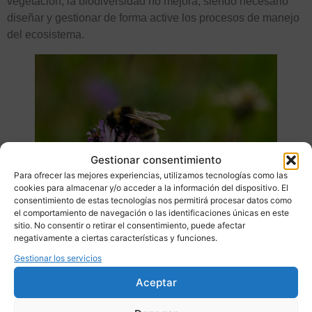
vegetación, la biodiversidad no mejora, siendo necesario
diseñar y gestionar de forma active los procesos de manejo
del ecosistema.
Gestionar consentimiento
Para ofrecer las mejores experiencias, utilizamos tecnologías como las
cookies para almacenar y/o acceder a la información del dispositivo. El
consentimiento de estas tecnologías nos permitirá procesar datos como
el comportamiento de navegación o las identificaciones únicas en este
sitio. No consentir o retirar el consentimiento, puede afectar
Las políticas públicas
negativamente a ciertas características y funciones.
como palanca de la energía
Gestionar los servicios
Aceptar
verde