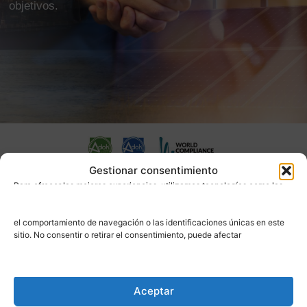
objetivos.
Gestionar consentimiento
LOCALIZACIÓN
Para ofrecer las mejores experiencias, utilizamos tecnologías como las
cookies para almacenar y/o acceder a la información del dispositivo. El
consentimiento de estas tecnologías nos permitirá procesar datos como
el comportamiento de navegación o las identificaciones únicas en este
sitio. No consentir o retirar el consentimiento, puede afectar
ÁMBITOS
negativamente a ciertas características y funciones.
Gestionar los servicios
Aceptar