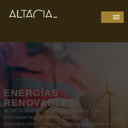
ENERGÍAS
RENOVABLES
ALTÁCIA ofrece soluciones innovadoras a las
principales organizaciones españolas.
Descubre cómo los hemos ayudado a alcanzar sus