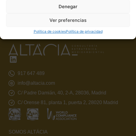
Parece que no podemos encontrar lo que estás buscando.
Denegar
Ver preferencias
Política de cookies
Política de privacidad
917 647 489
info@altacia.com
C/ Padre Damián, 40, 2-A, 28036, Madrid
C/ Orense 81, planta 1, puerta 2, 28020 Madrid
SOMOS ALTÁCIA