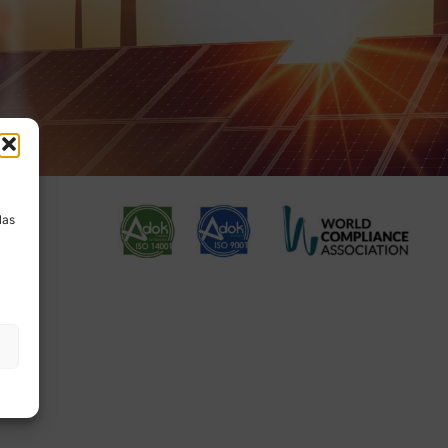
a
las