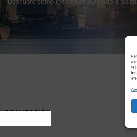
Descubre cómo los hemos ayudado a alcanz
Par
alm
tec
ide
afe
Ges
LOCALIZACIÓN