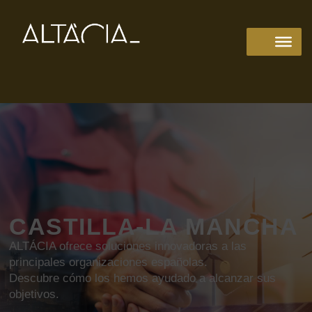
CASTILLA-LA MANCHA
ALTÁCIA ofrece soluciones innovadoras a las
principales organizaciones españolas.
Descubre cómo los hemos ayudado a alcanzar sus
objetivos.