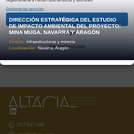
negativamente a ciertas características y funciones.
Gestionar los servicios
Aceptar
DIRECCIÓN ESTRATÉGICA DEL ESTUDIO
DE IMPACTO AMBIENTAL DEL PROYECTO:
MINA MUGA. NAVARRA Y ARAGÓN
Denegar
Ámbito:
Infraestructuras y minería
Ver preferencias
Localización:
Navarra, Aragón
Política de cookies
Política de privacidad
917 647 489