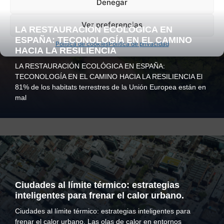
Denegar
Ver preferencias
LA RESTAURACIÓN ECOLÓGICA EN
ESPAÑA: TECONOLOGÍA EN EL CAMINO
Política de cookies
Política de privacidad
HACIA LA RESILIENCIA
LA RESTAURACIÓN ECOLÓGICA EN ESPAÑA:
TECONOLOGÍA EN EL CAMINO HACIA LA RESILIENCIA El
81% de los habitats terrestres de la Unión Europea están en
mal
Ciudades al límite térmico: estrategias
inteligentes para frenar el calor urbano.
Ciudades al límite térmico: estrategias inteligentes para
frenar el calor urbano. Las olas de calor en entornos