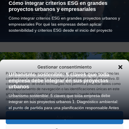
Cómo integrar criterios ESG en grandes
proyectos urbanos y empresariales
Cómo integrar criterios ESG en grandes proyectos urbanos y
empresariales Por qué las empresas deben aplicar
sostenibilidad y criterios ESG desde el inicio del proyecto
Gestionar consentimiento
Para ofrecer las mejores experiencias, utilizamos tecnologías como las
Urbanismo sostenible: 5 claves que toda
cookies para almacenar y/o acceder a la información del dispositivo. El
empresa debe integrar en sus proyectos
consentimiento de estas tecnologías nos permitirá procesar datos como
urbanos
el comportamiento de navegación o las identificaciones únicas en este
sitio. No consentir o retirar el consentimiento, puede afectar
Urbanismo sostenible: 5 claves que toda empresa debe
negativamente a ciertas características y funciones.
integrar en sus proyectos urbanos 1. Diagnóstico ambiental:
Gestionar los servicios
el punto de partida para una planificación responsable Antes
Aceptar